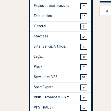
Envíos de mail masivos
7
« 
Facturación
10
General
3
htaccess
14
Inteligencia Artificial
1
Legal
0
Plesk
7
Servidores VPS
57
SpamExpert
6
Virus, Troyanos y SPAM
9
VPS TRADER
17