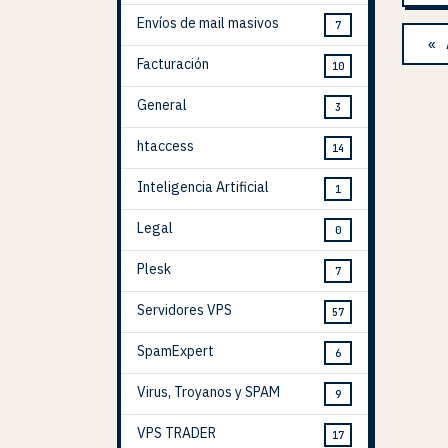
Envíos de mail masivos
7
« 
Facturación
10
General
3
htaccess
14
Inteligencia Artificial
1
Legal
0
Plesk
7
Servidores VPS
57
SpamExpert
6
Virus, Troyanos y SPAM
9
VPS TRADER
17